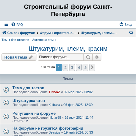
Строительный форум Санкт-
Петербурга
FAQ
Вход
Список форумов
Форумы строительство, ремонт, обустройство
Штукатурим, клеим, красим
Темы без ответов
Активные темы
о
Штукатурим, клеим, красим
и
с
Поиск
Расширенный пои
Новая тема
к
1
2
3
4
5
След.
101 тема
Темы
Тема для тестов
Последнее сообщение
TirionZ
«
02 мар 2025, 08:02
Штукатурка стен
Последнее сообщение
Kulbara
«
06 фев 2025, 12:30
Репутация на форуме
Последнее сообщение
nilufar88
«
26 июн 2024, 11:44
Ответы:
2
На форуме не грузятся фотографии
Последнее сообщение
Beasius
«
19 май 2024, 08:33