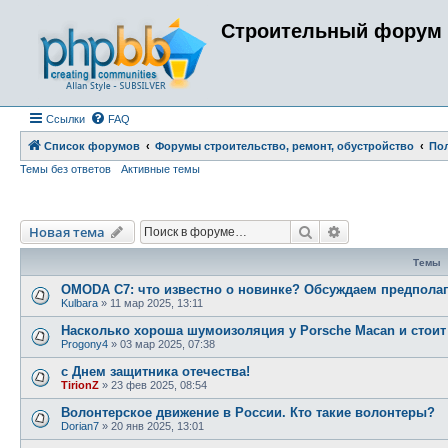
Строительный форум 
Ссылки
FAQ
Список форумов
Форумы строительство, ремонт, обустройство
По
Темы без ответов
Активные темы
Поиск
Расширенный п
Новая тема
Темы
OMODA C7: что известно о новинке? Обсуждаем предполаг
Kulbara
»
11 мар 2025, 13:11
Насколько хороша шумоизоляция у Porsche Macan и стоит
Progony4
»
03 мар 2025, 07:38
с Днем защитника отечества!
TirionZ
»
23 фев 2025, 08:54
Волонтерское движение в России. Кто такие волонтеры?
Dorian7
»
20 янв 2025, 13:01