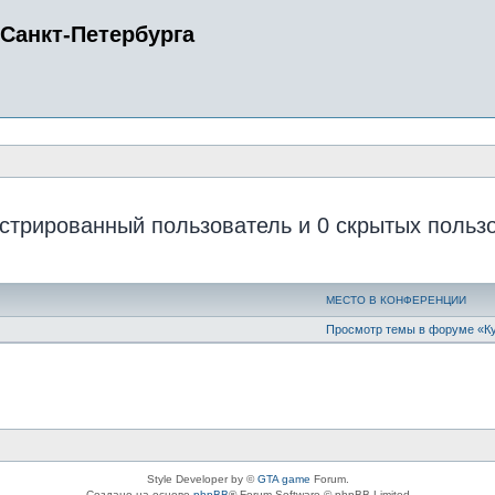
Санкт-Петербурга
истрированный пользователь и 0 скрытых польз
МЕСТО В КОНФЕРЕНЦИИ
Просмотр темы в форуме «К
Style Developer by ©
GTA game
Forum.
Создано на основе
phpBB
® Forum Software © phpBB Limited