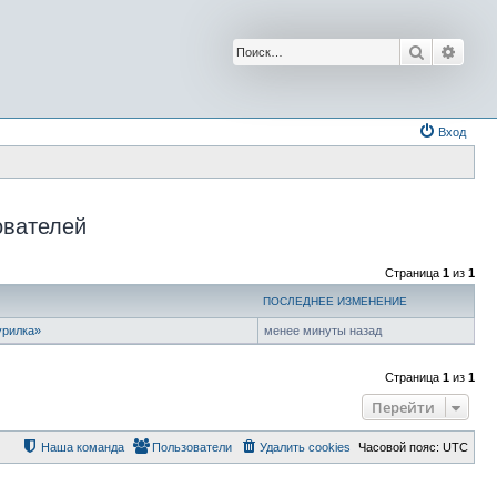
Поиск
Расш
Вход
ователей
Страница
1
из
1
ПОСЛЕДНЕЕ ИЗМЕНЕНИЕ
урилка»
менее минуты назад
Страница
1
из
1
Перейти
Наша команда
Пользователи
Удалить cookies
Часовой пояс:
UTC